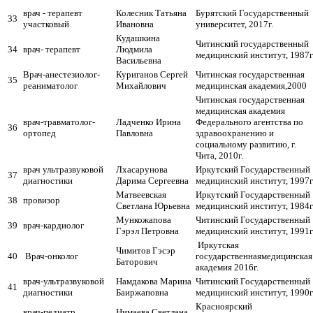
врач - терапевт
Колесник Татьяна
Бурятский Государственный
33
участковый
Ивановна
университет, 2017г.
Кудашкина
Читинский государственный
34
врач- терапевт
Людмила
медицинский институт, 1987г
Васильевна
Врач-анестезиолог-
Куриганов Сергей
Читинская государственная
35
реаниматолог
Михайлович
медицинская академия,2000
Читинская государственная
медицинская академия
врач-травматолог-
Ладченко Ирина
Федерального агентства по
36
ортопед
Павловна
здравоохранению и
социальному развитию, г.
Чита, 2010г.
врач ультразвуковой
Лхасарунова
Иркутский Государственный
37
диагностики
Дарима Сергеевна
медицинский институт, 1997г
Матвеевская
Иркутский Государственный
38
провизор
Светлана Юрьевна
медицинский институт, 1984г
Мункожапова
Читинский Государственный
39
врач-кардиолог
Гэрэл Петровна
медицинский институт, 1991г
Иркутская
Чимитов Гэсэр
40
Врач-онколог
государственнаямедицинская
Баторович
академия 2016г.
врач-ультразвуковой
Намдакова Марина
Читинский Государственный
41
диагностики
Баиржаповна
медицинский институт, 1990г
Красноярский
врач-педиатр
Нимаева Светлана