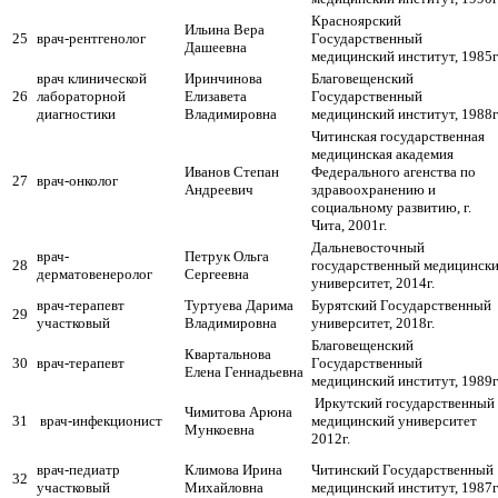
Красноярский
Ильина Вера
25
врач-рентгенолог
Государственный
Дашеевна
медицинский институт, 1985г
врач клинической
Иринчинова
Благовещенский
26
лабораторной
Елизавета
Государственный
диагностики
Владимировна
медицинский институт, 1988г
Читинская государственная
медицинская академия
Иванов Степан
Федерального агенства по
27
врач-онколог
Андреевич
здравоохранению и
социальному развитию, г.
Чита, 2001г.
Дальневосточный
врач-
Петрук Ольга
28
государственный медицинск
дерматовенеролог
Сергеевна
университет, 2014г.
врач-терапевт
Туртуева Дарима
Бурятский Государственный
29
участковый
Владимировна
университет, 2018г.
Благовещенский
Квартальнова
30
врач-терапевт
Государственный
Елена Геннадьевна
медицинский институт, 1989г
Иркутский государственный
Чимитова Арюна
31
врач-инфекционист
медицинский университет
Мункоевна
2012г.
врач-педиатр
Климова Ирина
Читинский Государственный
32
участковый
Михайловна
медицинский институт, 1987г