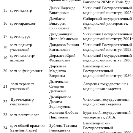
Банзарова 2024г. г. Улан-Удэ
Дакич Надежда
Читинский Государственный
15
врач-педиатр
Викторовна
медицинский институт, 1995г
Дамбаева
Сибирский государственный
16
врач-кардиолог
Виктория
медицинский университет,
Ринчиновна
2016
Джаджанидзе
Читинский Государственный
17
врач-хирург
Игорь Мамиевич
медицинский институт, 2001г
врач-педиатр
Дондоков Ринчин
Читинский Государственный
18
участковый
Рыгзынович
медицинский институт, 1993г
врач-психиатр-
Доржиев Юрий
Читинский Государственный
19
нарколог
Филиппович
медицинский институт, 1986г
Доржиева
Благовещенский
20
врач-инфекционист
Мыдыгма
Государственный
Баировна
медицинский институт, 1986г
Дымчикова
врач-терапевт
Амурская государственная
21
Сэндэма
участковый
медицинская академия
Дагбаевна
Дымбрылова
Врач-педиатр
Читинская государственная
22
Дарима
участковый
медицинская академия
Зориктуевна
Жанаева Любовь
Бурятский государственный
23
врач-рентгенолог
Николаевна
университет, 2013г.
Благовещенский
врач общей практики
Зубкова Татьяна
24
Государственный
(семейный врач)
Геннадьевна
медицинский институт, 1990г