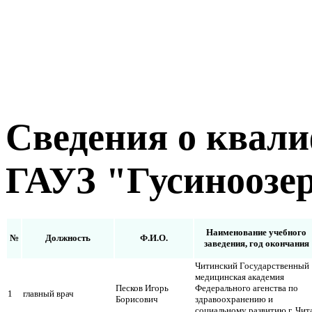
Сведения о квал
ГАУЗ "Гусиноозе
Наименование учебного
№
Должность
Ф.И.О.
заведения, год окончания
Читинский Государственный
медицинская академия
Песков Игорь
Федерального агенства по
1
главный врач
Борисович
здравоохранению и
социальному развитию г. Чита