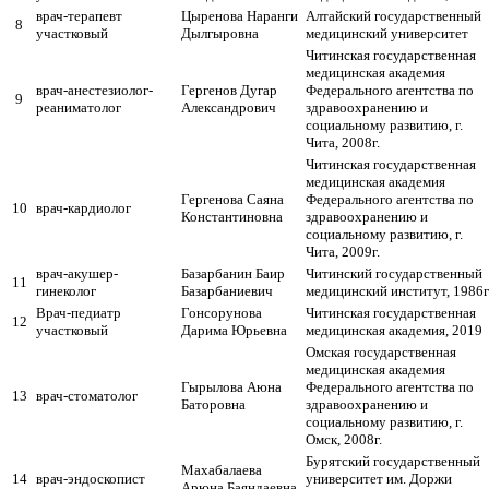
врач-терапевт
Цыренова Наранги
Алтайский государственный
8
участковый
Дылгыровна
медицинский университет
Читинская государственная
медицинская академия
врач-анестезиолог-
Гергенов Дугар
Федерального агентства по
9
реаниматолог
Александрович
здравоохранению и
социальному развитию, г.
Чита, 2008г.
Читинская государственная
медицинская академия
Гергенова Саяна
Федерального агентства по
10
врач-кардиолог
Константиновна
здравоохранению и
социальному развитию, г.
Чита, 2009г.
врач-акушер-
Базарбанин Баир
Читинский государственный
11
гинеколог
Базарбаниевич
медицинский институт, 1986г
Врач-педиатр
Гонсорунова
Читинская государственная
12
участковый
Дарима Юрьевна
медицинская академия, 2019
Омская государственная
медицинская академия
Гырылова Аюна
Федерального агентства по
13
врач-стоматолог
Баторовна
здравоохранению и
социальному развитию, г.
Омск, 2008г.
Бурятский государственный
Махабалаева
14
врач-эндоскопист
университет им. Доржи
Арюна Баяндаевна