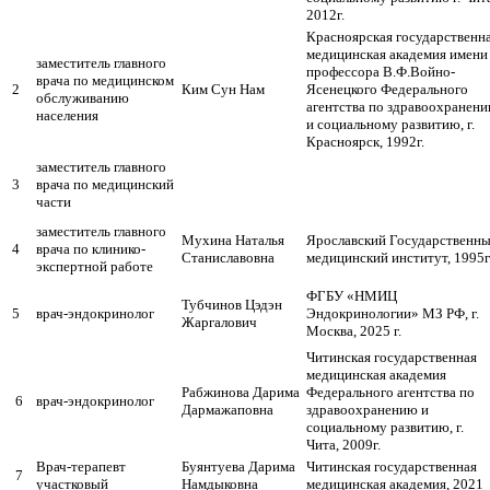
2012г.
Красноярская государственн
медицинская академия имени
заместитель главного
профессора В.Ф.Войно-
врача по медицинском
2
Ким Сун Нам
Ясенецкого Федерального
обслуживанию
агентства по здравоохранен
населения
и социальному развитию, г.
Красноярск, 1992г.
заместитель главного
3
врача по медицинский
части
заместитель главного
Мухина Наталья
Ярославский Государственн
4
врача по клинико-
Станиславовна
медицинский институт, 1995г
экспертной работе
ФГБУ «НМИЦ
Тубчинов Цэдэн
5
врач-эндокринолог
Эндокринологии» МЗ РФ, г.
Жаргалович
Москва, 2025 г.
Читинская государственная
медицинская академия
Рабжинова Дарима
Федерального агентства по
6
врач-эндокринолог
Дармажаповна
здравоохранению и
социальному развитию, г.
Чита, 2009г.
Врач-терапевт
Буянтуева Дарима
Читинская государственная
7
участковый
Намдыковна
медицинская академия, 2021